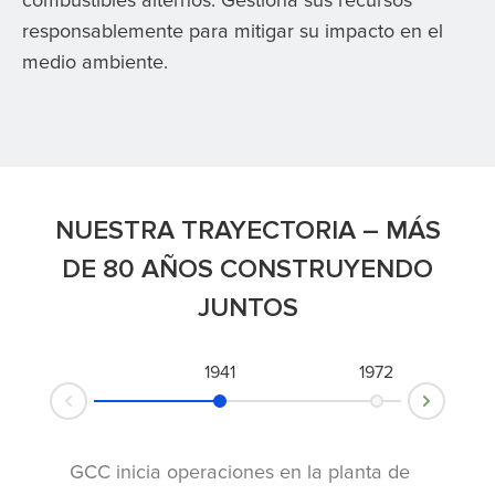
combustibles alternos. Gestiona sus recursos
responsablemente para mitigar su impacto en el
medio ambiente.
NUESTRA TRAYECTORIA – MÁS
DE 80 AÑOS CONSTRUYENDO
JUNTOS
1941
1972
Next
Prev
l
ón
GCC inicia operaciones en la planta de